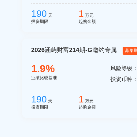
190
1
天
万元
投资期限
起购金额
2026涵屿财富214期-G邀约专属
募集
1.9%
风险等级
业绩比较基准
投资币种
190
1
天
万元
投资期限
起购金额