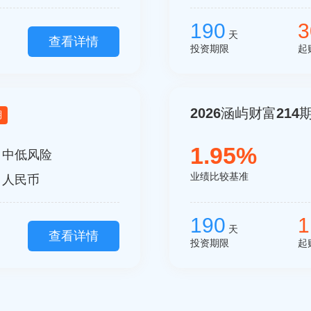
190
3
天
查看详情
投资期限
起
2026涵屿财富214期
期
1.95%
：
中低风险
业绩比较基准
：人民币
190
1
天
查看详情
投资期限
起