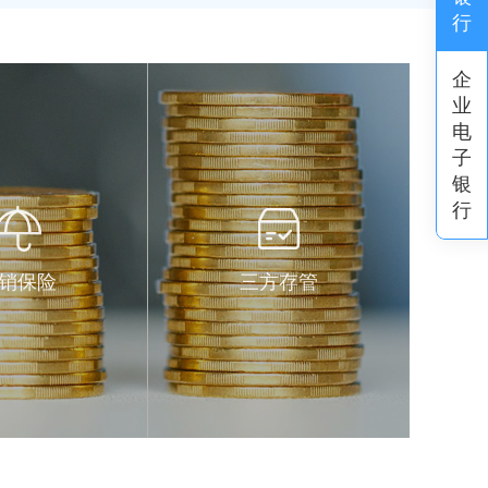
行
企
业
电
子
银
行
销保险
三方存管