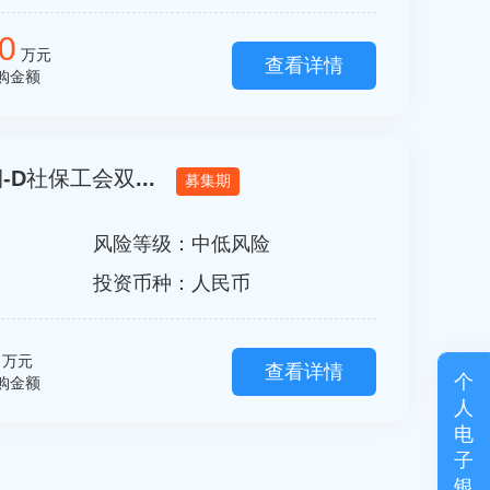
0
万元
查看详情
购金额
-D社保工会双...
募集期
风险等级：
中低风险
投资币种：人民币
万元
查看详情
个
购金额
人
电
子
银