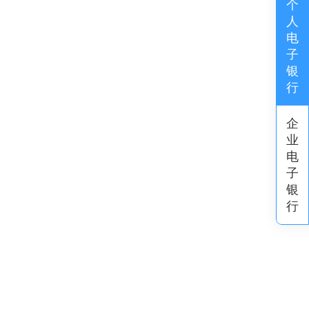
个
人
电
子
银
行
企
业
电
子
银
行