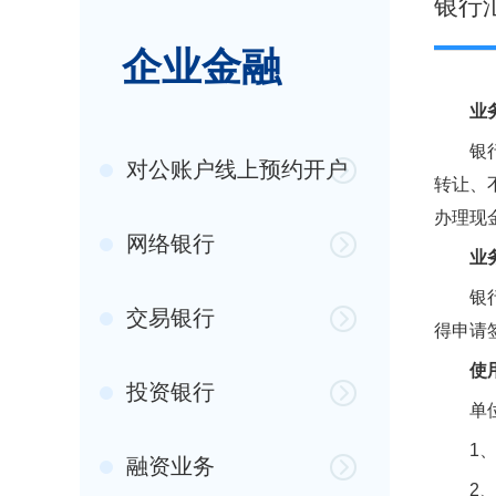
银行
企业金融
业
银行汇
对公账户线上预约开户
转让、
办理现
网络银行
业
银行汇
交易银行
得申请
使
投资银行
单位和
1、在
融资业务
2、对