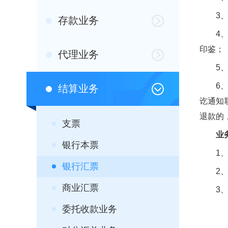
3、银
存款业务
4、客
印鉴；
代理业务
5、银
6、申
结算业务
讫通知
退款的
支票
业
银行本票
1、适
银行汇票
2、银
商业汇票
3、银
委托收款业务