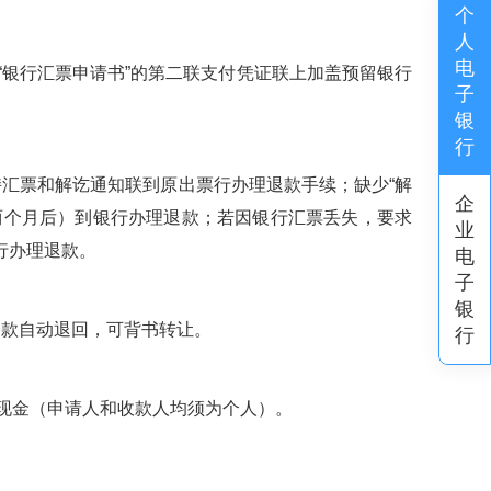
个
人
电
银行汇票申请书”的第二联支付凭证联上加盖预留银行
子
银
行
；
汇票和解讫通知联到原出票行办理退款手续；缺少“解
企
两个月后）到银行办理退款；若因银行汇票丢失，要求
业
行办理退款。
电
子
银
款自动退回，可背书转让。
行
现金（申请人和收款人均须为个人）。