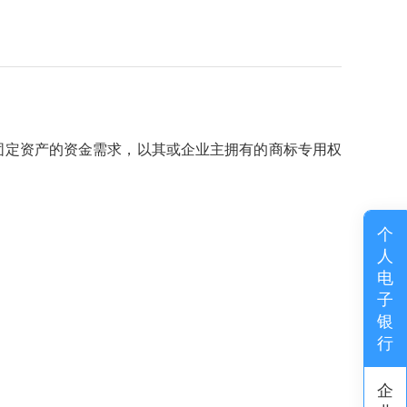
固定资产的资金需求，以其或企业主拥有的商标专用权
个
人
电
子
银
行
企