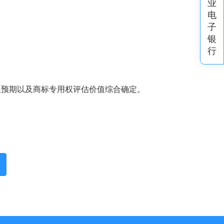
业
电
子
银
行
预期以及商标专用权评估价值综合确定。