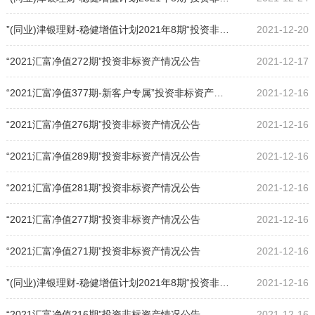
”(同业)津银理财-稳健增值计划2021年8期“投资非标资产情况公告
2021-12-20
“2021汇富净值272期”投资非标资产情况公告
2021-12-17
“2021汇富净值377期-新客户专属”投资非标资产情况公告
2021-12-16
“2021汇富净值276期”投资非标资产情况公告
2021-12-16
“2021汇富净值289期”投资非标资产情况公告
2021-12-16
“2021汇富净值281期”投资非标资产情况公告
2021-12-16
“2021汇富净值277期”投资非标资产情况公告
2021-12-16
“2021汇富净值271期”投资非标资产情况公告
2021-12-16
”(同业)津银理财-稳健增值计划2021年8期“投资非标资产情况公告
2021-12-16
“2021汇富净值216期”投资非标资产情况公告
2021-12-16