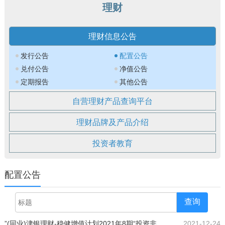
理财
理财信息公告
发行公告
配置公告
兑付公告
净值公告
定期报告
其他公告
自营理财产品查询平台
理财品牌及产品介绍
投资者教育
配置公告
”(同业)津银理财-稳健增值计划2021年8期“投资非标资产情况公告
2021-12-24