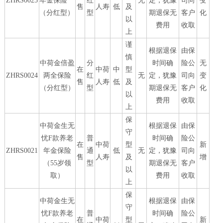
ZHRS0025
年金保险
红
无
定，犹豫
司向
变
售
人寿
低
及
（分红型）
型
期退保无
客户
化
以
费用
收取
上
谨
根据退保
由保
慎
中荷金倍盈
分
时间确
险公
无
在
中荷
中
型
ZHRS0024
两全保险
红
无
定，犹豫
司向
变
售
人寿
低
及
（分红型）
型
期退保无
客户
化
以
费用
收取
上
保
中荷金生无
根据退保
由保
守
忧F款养老
普
时间确
险公
在
中荷
型
新
ZHRS0021
年金保险
通
低
无
定，犹豫
司向
售
人寿
及
增
（55岁领
型
期退保无
客户
以
取）
费用
收取
上
保
中荷金生无
根据退保
由保
守
忧F款养老
普
时间确
险公
在
中荷
型
新