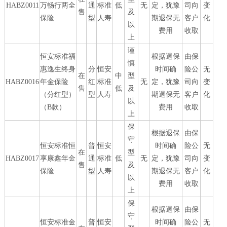
HABZ0011
万畅行两全
通
标准
低
无
定，犹豫
司向
变
售
及
保险
型
人寿
期退保无
客户
化
以
费用
收取
上
谨
恒安标准福
根据退保
由保
慎
惠逸生终身
分
恒安
时间确
险公
无
在
中
型
HABZ0016
年金保险
红
标准
无
定，犹豫
司向
变
售
低
及
（分红型）
型
人寿
期退保无
客户
化
以
（B款）
费用
收取
上
保
根据退保
由保
守
恒安标准恒
普
恒安
时间确
险公
无
在
型
HABZ0017
享康鑫年金
通
标准
低
无
定，犹豫
司向
变
售
及
保险
型
人寿
期退保无
客户
化
以
费用
收取
上
保
根据退保
由保
守
恒安标准金
普
恒安
时间确
险公
无