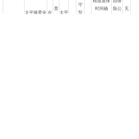
根据退保
由保
守
普
时间确
险公
无
太平臻爱金
在
太平
型
TPRS0003
通
低
无
定，犹豫
司向
变
生终身寿险
售
人寿
及
型
期退保无
客户
化
以
费用
收取
上
谨
根据退保
由保
慎
太平乐享金
分
时间确
险公
无
在
太平
中
型
TPRS0005
生年金保险
红
无
定，犹豫
司向
变
售
人寿
低
及
（分红型）
型
期退保无
客户
化
以
费用
收取
上
保
根据退保
由保
守
太平六六传
普
时间确
险公
无
新
太平
型
TPRS0007
家宝终身寿
通
低
无
定，犹豫
司向
变
增
人寿
及
险
型
期退保无
客户
化
以
费用
收取
上
保