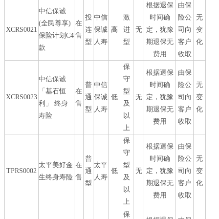
根据退保
由保
中信保诚
投
中信
激
时间确
险公
无
(全民尊享)
在
XCRS0021
连
保诚
高
进
无
定，犹豫
司向
变
保险计划C4
售
型
人寿
型
期退保无
客户
化
款
费用
收取
保
根据退保
由保
中信保诚
守
普
中信
时间确
险公
无
「基石恒
在
型
XCRS0023
通
保诚
低
无
定，犹豫
司向
变
利」 终身
售
及
型
人寿
期退保无
客户
化
寿险
以
费用
收取
上
保
根据退保
由保
守
普
时间确
险公
无
太平美好金
在
太平
型
TPRS0002
通
低
无
定，犹豫
司向
变
生终身寿险
售
人寿
及
型
期退保无
客户
化
以
费用
收取
上
保