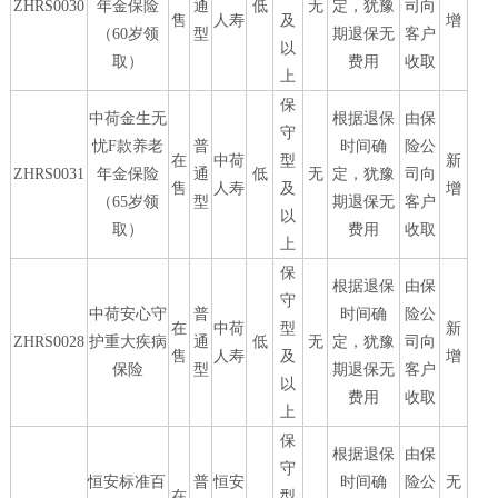
ZHRS0030
年金保险
通
低
无
定，犹豫
司向
售
人寿
及
增
（60岁领
型
期退保无
客户
以
取）
费用
收取
上
保
中荷金生无
根据退保
由保
守
忧F款养老
普
时间确
险公
在
中荷
型
新
ZHRS0031
年金保险
通
低
无
定，犹豫
司向
售
人寿
及
增
（65岁领
型
期退保无
客户
以
取）
费用
收取
上
保
根据退保
由保
守
中荷安心守
普
时间确
险公
在
中荷
型
新
ZHRS0028
护重大疾病
通
低
无
定，犹豫
司向
售
人寿
及
增
保险
型
期退保无
客户
以
费用
收取
上
保
根据退保
由保
守
恒安标准百
普
恒安
时间确
险公
无
在
型