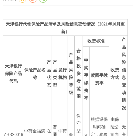
天津银行代销保险产品清单及风险信息变动情况（2021年10月更
新）
产
收费标准
品
合
产
风
格
申
产
产
品
险
天津银行
投
购
保险产品名
品
品
发行
风
收费
信
保险产品
资
手
赎回手续
称
状
类
机构
险
方式
息
代码
者
续
费率
态
型
等
变
范
费
级
动
围
率
情
况
保
根据退保
由保
守
普
时间确
险公
无
中荷金福满
在
中荷
型
ZHRS0016
通
低
无
定，犹豫
司向
变