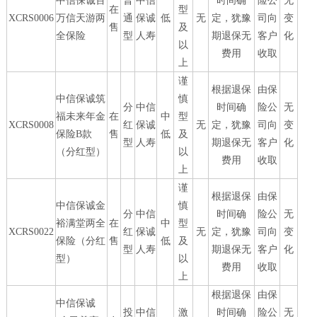
中信保诚百
普
中信
时间确
险公
无
在
型
XCRS0006
万信天游两
通
保诚
低
无
定，犹豫
司向
变
售
及
全保险
型
人寿
期退保无
客户
化
以
费用
收取
上
谨
根据退保
由保
中信保诚筑
慎
分
中信
时间确
险公
无
福未来年金
在
中
型
XCRS0008
红
保诚
无
定，犹豫
司向
变
保险B款
售
低
及
型
人寿
期退保无
客户
化
（分红型）
以
费用
收取
上
谨
根据退保
由保
中信保诚金
慎
分
中信
时间确
险公
无
裕满堂两全
在
中
型
XCRS0022
红
保诚
无
定，犹豫
司向
变
保险（分红
售
低
及
型
人寿
期退保无
客户
化
型）
以
费用
收取
上
根据退保
由保
中信保诚
投
中信
激
时间确
险公
无