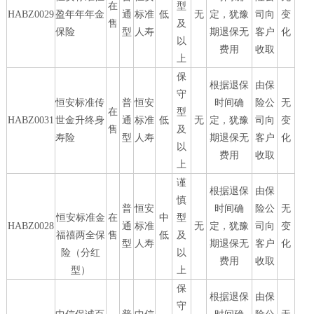
在
型
HABZ0029
盈年年年金
通
标准
低
无
定，犹豫
司向
变
售
及
保险
型
人寿
期退保无
客户
化
以
费用
收取
上
保
根据退保
由保
守
恒安标准传
普
恒安
时间确
险公
无
在
型
HABZ0031
世金升终身
通
标准
低
无
定，犹豫
司向
变
售
及
寿险
型
人寿
期退保无
客户
化
以
费用
收取
上
谨
根据退保
由保
慎
普
恒安
时间确
险公
无
恒安标准金
在
中
型
HABZ0028
通
标准
无
定，犹豫
司向
变
福禧两全保
售
低
及
型
人寿
期退保无
客户
化
险（分红
以
费用
收取
型）
上
保
根据退保
由保
守