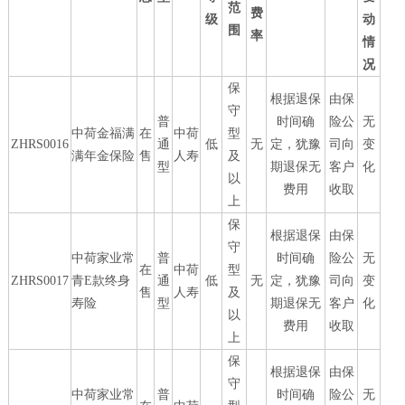
范
费
级
动
围
率
情
况
保
根据退保
由保
守
普
时间确
险公
无
中荷金福满
在
中荷
型
ZHRS0016
通
低
无
定，犹豫
司向
变
满年金保险
售
人寿
及
型
期退保无
客户
化
以
费用
收取
上
保
根据退保
由保
守
中荷家业常
普
时间确
险公
无
在
中荷
型
ZHRS0017
青E款终身
通
低
无
定，犹豫
司向
变
售
人寿
及
寿险
型
期退保无
客户
化
以
费用
收取
上
保
根据退保
由保
守
中荷家业常
普
时间确
险公
无