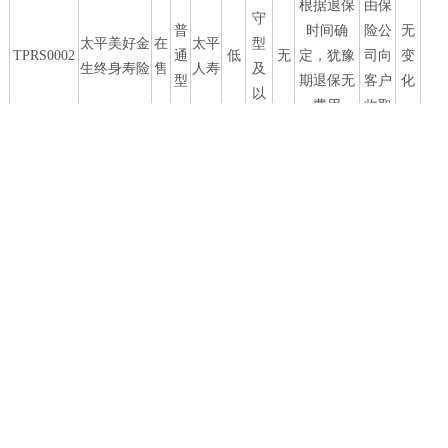
根据退保
由保
守
普
时间确
险公
无
太平美好金
在
太平
型
TPRS0002
通
低
无
定，犹豫
司向
变
生终身寿险
售
人寿
及
型
期退保无
客户
化
以
费用
收取
上
保
根据退保
由保
守
普
时间确
险公
无
太平臻爱金
在
太平
型
TPRS0003
通
低
无
定，犹豫
司向
变
生终身寿险
售
人寿
及
型
期退保无
客户
化
以
费用
收取
上
谨
根据退保
由保
慎
太平乐享金
分
时间确
险公
无
在
太平
中
型
TPRS0005
生年金保险
红
无
定，犹豫
司向
变
售
人寿
低
及
（分红型）
型
期退保无
客户
化
以
费用
收取
上