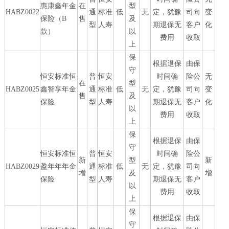
惠康鑫年金
在
型
HABZ0022
通
标准
低
无
定，犹豫
司向
变
保险（B
售
及
型
人寿
期退保无
客户
化
款）
以
费用
收取
上
保
根据退保
由保
守
恒安标准恒
普
恒安
时间确
险公
无
在
型
HABZ0025
鑫智享年金
通
标准
低
无
定，犹豫
司向
变
售
及
保险
型
人寿
期退保无
客户
化
以
费用
收取
上
保
根据退保
由保
守
恒安标准恒
普
恒安
时间确
险公
新
型
新
HABZ0029
盈年年年金
通
标准
低
无
定，犹豫
司向
增
及
增
保险
型
人寿
期退保无
客户
以
费用
收取
上
保
根据退保
由保
守