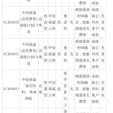
费用
收取
根据退保
由保
中信保诚
投
中信
激
时间确
险公
无
(全民尊享)
在
XCRS0020
连
保诚
高
进
无
定，犹豫
司向
变
保险计划C3
售
型
人寿
型
期退保无
客户
化
款
费用
收取
根据退保
由保
中信保诚
投
中信
激
时间确
险公
无
(全民尊享)
在
XCRS0021
连
保诚
高
进
无
定，犹豫
司向
变
保险计划C4
售
型
人寿
型
期退保无
客户
化
款
费用
收取
保
根据退保
由保
中信保诚
守
普
中信
时间确
险公
无
「基石恒
在
型
XCRS0023
通
保诚
低
无
定，犹豫
司向
变
利」 终身
售
及
型
人寿
期退保无
客户
化
寿险
以
费用
收取
上
保