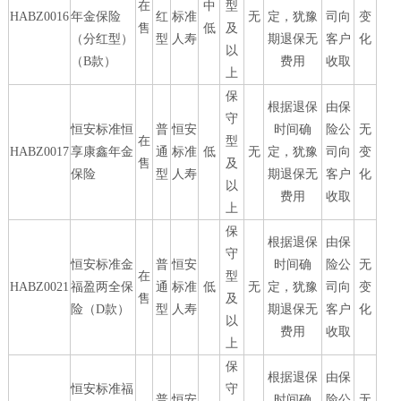
在
中
型
HABZ0016
年金保险
红
标准
无
定，犹豫
司向
变
售
低
及
（分红型）
型
人寿
期退保无
客户
化
以
（B款）
费用
收取
上
保
根据退保
由保
守
恒安标准恒
普
恒安
时间确
险公
无
在
型
HABZ0017
享康鑫年金
通
标准
低
无
定，犹豫
司向
变
售
及
保险
型
人寿
期退保无
客户
化
以
费用
收取
上
保
根据退保
由保
守
恒安标准金
普
恒安
时间确
险公
无
在
型
HABZ0021
福盈两全保
通
标准
低
无
定，犹豫
司向
变
售
及
险（D款）
型
人寿
期退保无
客户
化
以
费用
收取
上
保
根据退保
由保
恒安标准福
守
普
恒安
时间确
险公
无