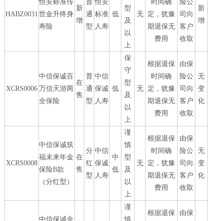
恒安标准传
普
恒安
时间确
险公
新
型
新
HABZ0031
世金升终身
通
标准
低
无
定，犹豫
司向
增
及
增
寿险
型
人寿
期退保无
客户
以
费用
收取
上
保
根据退保
由保
守
中信保诚百
普
中信
时间确
险公
无
在
型
XCRS0006
万信天游两
通
保诚
低
无
定，犹豫
司向
变
售
及
全保险
型
人寿
期退保无
客户
化
以
费用
收取
上
谨
根据退保
由保
中信保诚筑
慎
分
中信
时间确
险公
无
福未来年金
在
中
型
XCRS0008
红
保诚
无
定，犹豫
司向
变
保险B款
售
低
及
型
人寿
期退保无
客户
化
（分红型）
以
费用
收取
上
谨
根据退保
由保
中信保诚金
慎