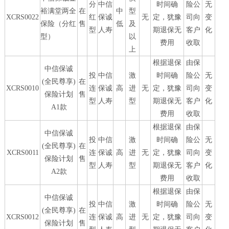
分
中信
时间确
险公
无
裕满堂两全
在
中
型
XCRS0022
红
保诚
无
定，犹豫
司向
变
保险（分红
售
低
及
型
人寿
期退保无
客户
化
型）
以
费用
收取
上
根据退保
由保
中信保诚
投
中信
激
时间确
险公
无
(全民尊享)
在
XCRS0010
连
保诚
高
进
无
定，犹豫
司向
变
保险计划
售
型
人寿
型
期退保无
客户
化
A1款
费用
收取
根据退保
由保
中信保诚
投
中信
激
时间确
险公
无
(全民尊享)
在
XCRS0011
连
保诚
高
进
无
定，犹豫
司向
变
保险计划
售
型
人寿
型
期退保无
客户
化
A2款
费用
收取
根据退保
由保
中信保诚
投
中信
激
时间确
险公
无
(全民尊享)
在
XCRS0012
连
保诚
高
进
无
定，犹豫
司向
变
保险计划
售