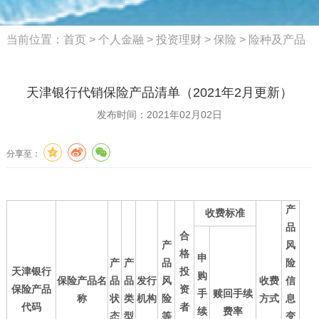
当前位置：
首页
>
个人金融
>
投资理财
>
保险
>
险种及产品
天津银行代销保险产品清单（2021年2月更新）
发布时间：2021年02月02日
分享至：
产
收费标准
品
合
产
风
格
申
产
产
品
险
天津银行
投
购
保险产品名
品
品
发行
风
收费
信
保险产品
资
手
赎回手续
称
状
类
机构
险
方式
息
代码
者
续
费率
态
型
等
变