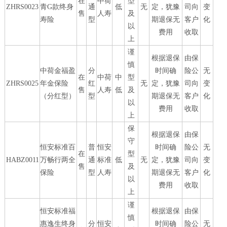
在
中荷
型
ZHRS0023
青G款终身
通
低
无
定，犹豫
司向
变
售
人寿
及
寿险
型
期退保无
客户
化
以
费用
收取
上
谨
根据退保
由保
慎
中荷金福盈
分
时间确
险公
无
在
中荷
中
型
ZHRS0025
年金保险
红
无
定，犹豫
司向
变
售
人寿
低
及
（分红型）
型
期退保无
客户
化
以
费用
收取
上
保
根据退保
由保
守
恒安标准百
普
恒安
时间确
险公
无
在
型
HABZ0011
万畅行两全
通
标准
低
无
定，犹豫
司向
变
售
及
保险
型
人寿
期退保无
客户
化
以
费用
收取
上
谨
恒安标准福
根据退保
由保
慎
惠逸生终身
分
恒安
时间确
险公
无