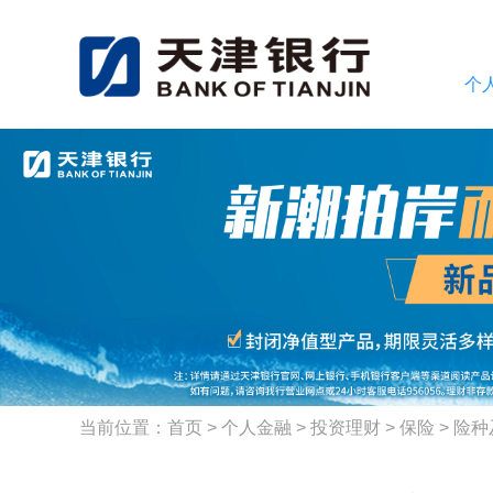
个
当前位置：
首页
>
个人金融
>
投资理财
>
保险
>
险种